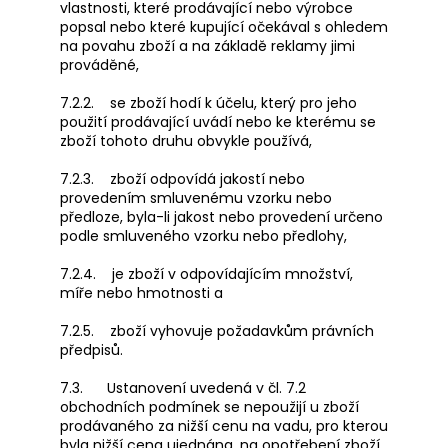
vlastnosti, které prodávající nebo výrobce
popsal nebo které kupující očekával s ohledem
na povahu zboží a na základě reklamy jimi
prováděné,
7.2.2. se zboží hodí k účelu, který pro jeho
použití prodávající uvádí nebo ke kterému se
zboží tohoto druhu obvykle používá,
7.2.3. zboží odpovídá jakostí nebo
provedením smluvenému vzorku nebo
předloze, byla-li jakost nebo provedení určeno
podle smluveného vzorku nebo předlohy,
7.2.4. je zboží v odpovídajícím množství,
míře nebo hmotnosti a
7.2.5. zboží vyhovuje požadavkům právních
předpisů.
7.3. Ustanovení uvedená v čl. 7.2
obchodních podmínek se nepoužijí u zboží
prodávaného za nižší cenu na vadu, pro kterou
byla nižší cena ujednána, na opotřebení zboží