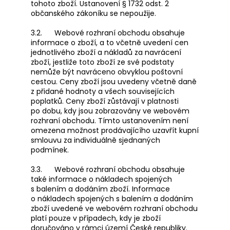
tohoto zboží. Ustanovení § 1732 odst. 2
občanského zákoníku se nepoužije.
3.2. Webové rozhraní obchodu obsahuje
informace o zboží, a to včetně uvedení cen
jednotlivého zboží a nákladů za navrácení
zboží, jestliže toto zboží ze své podstaty
nemůže být navráceno obvyklou poštovní
cestou. Ceny zboží jsou uvedeny včetně daně
z přidané hodnoty a všech souvisejících
poplatků. Ceny zboží zůstávají v platnosti
po dobu, kdy jsou zobrazovány ve webovém
rozhraní obchodu. Tímto ustanovením není
omezena možnost prodávajícího uzavřít kupní
smlouvu za individuálně sjednaných
podmínek.
3.3. Webové rozhraní obchodu obsahuje
také informace o nákladech spojených
s balením a dodáním zboží. Informace
o nákladech spojených s balením a dodáním
zboží uvedené ve webovém rozhraní obchodu
platí pouze v případech, kdy je zboží
doručováno v rámci území České republiky.