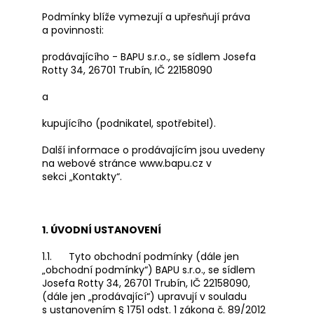
a
Podmínky blíže vymezují a upřesňují práva
a povinnosti:
j
í
prodávajícího - BAPU s.r.o., se sídlem
Josefa
t
Rotty 34, 26701 Trubín
, IČ
22158090
?
a
kupujícího (podnikatel, spotřebitel).
Další informace o prodávajícím jsou uvedeny
HLEDAT
na webové stránce www.bapu.cz v
sekci „Kontakty“.
D
1. ÚVODNÍ USTANOVENÍ
o
p
1.1. Tyto obchodní podmínky (dále jen
o
„obchodní podmínky“) BAPU s.r.o., se sídlem
r
Josefa Rotty 34, 26701 Trubín
, IČ
22158090
,
(dále jen „prodávající“) upravují v souladu
u
s ustanovením § 1751 odst. 1 zákona č. 89/2012