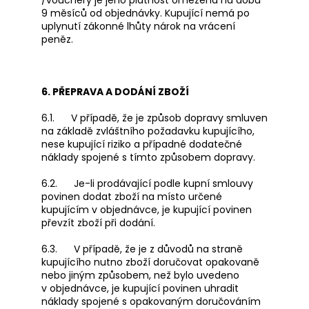
/vouchery je jeho platnost omezena na dobu
9 měsíců od objednávky. Kupující nemá po
uplynutí zákonné lhůty nárok na vrácení
peněz.
6. PŘEPRAVA A DODÁNÍ ZBOŽÍ
6.1. V případě, že je způsob dopravy smluven
na základě zvláštního požadavku kupujícího,
nese kupující riziko a případné dodatečné
náklady spojené s tímto způsobem dopravy.
6.2. Je-li prodávající podle kupní smlouvy
povinen dodat zboží na místo určené
kupujícím v objednávce, je kupující povinen
převzít zboží při dodání.
6.3. V případě, že je z důvodů na straně
kupujícího nutno zboží doručovat opakovaně
nebo jiným způsobem, než bylo uvedeno
v objednávce, je kupující povinen uhradit
náklady spojené s opakovaným doručováním