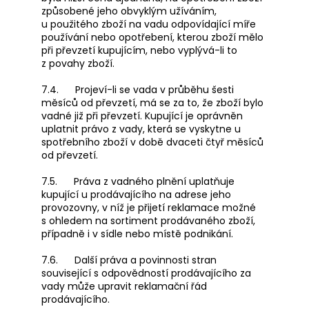
způsobené jeho obvyklým užíváním,
u použitého zboží na vadu odpovídající míře
používání nebo opotřebení, kterou zboží mělo
při převzetí kupujícím, nebo vyplývá-li to
z povahy zboží.
7.4. Projeví-li se vada v průběhu šesti
měsíců od převzetí, má se za to, že zboží bylo
vadné již při převzetí. Kupující je oprávněn
uplatnit právo z vady, která se vyskytne u
spotřebního zboží v době dvaceti čtyř měsíců
od převzetí.
7.5. Práva z vadného plnění uplatňuje
kupující u prodávajícího na adrese jeho
provozovny, v níž je přijetí reklamace možné
s ohledem na sortiment prodávaného zboží,
případně i v sídle nebo místě podnikání.
7.6. Další práva a povinnosti stran
související s odpovědností prodávajícího za
vady může upravit reklamační řád
prodávajícího.