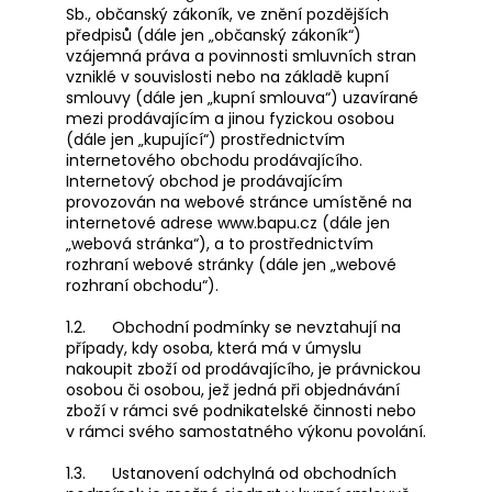
č
Sb., občanský zákoník, ve znění pozdějších
u
předpisů (dále jen „občanský zákoník“)
j
vzájemná práva a povinnosti smluvních stran
e
vzniklé v souvislosti nebo na základě kupní
m
smlouvy (dále jen „kupní smlouva“) uzavírané
mezi prodávajícím a jinou fyzickou osobou
e
(dále jen „kupující“) prostřednictvím
internetového obchodu prodávajícího.
Internetový obchod je prodávajícím
provozován na webové stránce umístěné na
internetové adrese www.bapu.cz (dále jen
„webová stránka“), a to prostřednictvím
rozhraní webové stránky (dále jen „webové
rozhraní obchodu“).
1.2. Obchodní podmínky se nevztahují na
případy, kdy osoba, která má v úmyslu
nakoupit zboží od prodávajícího, je právnickou
osobou či osobou, jež jedná při objednávání
zboží v rámci své podnikatelské činnosti nebo
v rámci svého samostatného výkonu povolání.
1.3. Ustanovení odchylná od obchodních