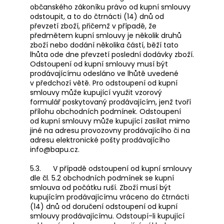
občanského zákoníku právo od kupní smlouvy
odstoupit, a to do čtrnácti (14) dnů od
převzetí zboží, přičemž v případě, že
předmětem kupní smlouvy je několik druhů
zboží nebo dodání několika částí, běží tato
lhůta ode dne převzetí poslední dodávky zboží.
Odstoupení od kupní smlouvy musí být
prodávajícímu odesláno ve lhůtě uvedené
v předchozí větě. Pro odstoupení od kupní
smlouvy může kupující využit vzorový
formulář poskytovaný prodávajícím, jenž tvoří
přílohu obchodních podmínek. Odstoupení
od kupní smlouvy může kupující zasílat mimo
jiné na adresu provozovny prodávajícího či na
adresu elektronické pošty prodávajícího
info@bapu.cz.
5.3. V případě odstoupení od kupní smlouvy
dle čl. 5.2 obchodních podmínek se kupní
smlouva od počátku ruší. Zboží musí být
kupujícím prodávajícímu vráceno do čtrnácti
(14) dnů od doručení odstoupení od kupní
smlouvy prodávajícímu. Odstoupí-li kupující