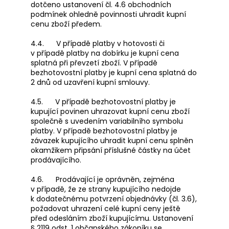
dotčeno ustanovení čl. 4.6 obchodních
podmínek ohledně povinnosti uhradit kupní
cenu zboží předem.
4.4. V případě platby v hotovosti či
v případě platby na dobírku je kupní cena
splatná při převzetí zboží. V případě
bezhotovostní platby je kupní cena splatná do
2 dnů od uzavření kupní smlouvy.
4.5. V případě bezhotovostní platby je
kupující povinen uhrazovat kupní cenu zboží
společně s uvedením variabilního symbolu
platby. V případě bezhotovostní platby je
závazek kupujícího uhradit kupní cenu splněn
okamžikem připsání příslušné částky na účet
prodávajícího.
4.6. Prodávající je oprávněn, zejména
v případě, že ze strany kupujícího nedojde
k dodatečnému potvrzení objednávky (čl. 3.6),
požadovat uhrazení celé kupní ceny ještě
před odesláním zboží kupujícímu. Ustanovení
§ 2119 odst. 1 občanského zákoníku se