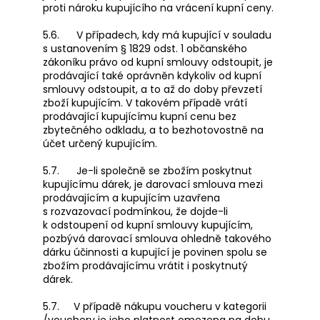
proti nároku kupujícího na vrácení kupní ceny.
5.6. V případech, kdy má kupující v souladu
s ustanovením § 1829 odst. 1 občanského
zákoníku právo od kupní smlouvy odstoupit, je
prodávající také oprávněn kdykoliv od kupní
smlouvy odstoupit, a to až do doby převzetí
zboží kupujícím. V takovém případě vrátí
prodávající kupujícímu kupní cenu bez
zbytečného odkladu, a to bezhotovostně na
účet určený kupujícím.
5.7. Je-li společně se zbožím poskytnut
kupujícímu dárek, je darovací smlouva mezi
prodávajícím a kupujícím uzavřena
s rozvazovací podmínkou, že dojde-li
k odstoupení od kupní smlouvy kupujícím,
pozbývá darovací smlouva ohledně takového
dárku účinnosti a kupující je povinen spolu se
zbožím prodávajícímu vrátit i poskytnutý
dárek.
5.7. V případě nákupu voucheru v kategorii