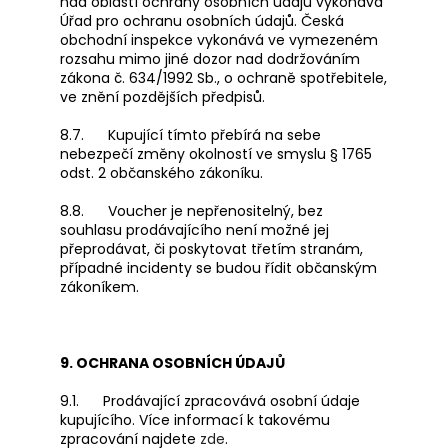
nad oblastí ochrany osobních údajů vykonává
Úřad pro ochranu osobních údajů. Česká
obchodní inspekce vykonává ve vymezeném
rozsahu mimo jiné dozor nad dodržováním
zákona č. 634/1992 Sb., o ochraně spotřebitele,
ve znění pozdějších předpisů.
8.7. Kupující tímto přebírá na sebe
nebezpečí změny okolností ve smyslu § 1765
odst. 2 občanského zákoníku.
8.8. Voucher je nepřenositelný, bez
souhlasu prodávajícího není možné jej
přeprodávat, či poskytovat třetím stranám,
případné incidenty se budou řídit
občanským
zákoníkem.
9. OCHRANA OSOBNÍCH ÚDAJŮ
9.1. Prodávající zpracovává osobní údaje
kupujícího. Více informací k takovému
zpracování najdete
zde
.