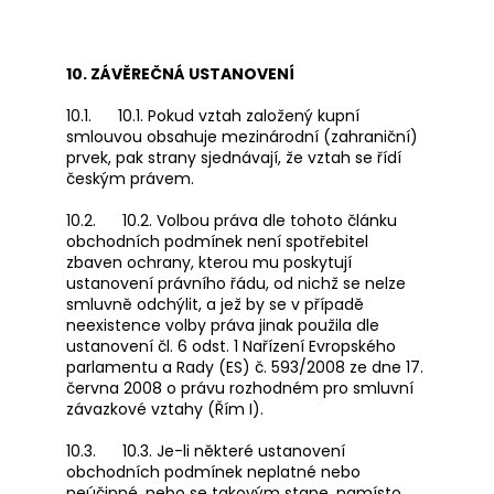
10. ZÁVĚREČNÁ USTANOVENÍ
10.1. 10.1. Pokud vztah založený kupní
smlouvou obsahuje mezinárodní (zahraniční)
prvek, pak strany sjednávají, že vztah se řídí
českým právem.
10.2. 10.2. Volbou práva dle tohoto článku
obchodních podmínek není spotřebitel
zbaven ochrany, kterou mu poskytují
ustanovení právního řádu, od nichž se nelze
smluvně odchýlit, a jež by se v případě
neexistence volby práva jinak použila dle
ustanovení čl. 6 odst. 1 Nařízení Evropského
parlamentu a Rady (ES) č. 593/2008 ze dne 17.
června 2008 o právu rozhodném pro smluvní
závazkové vztahy (Řím I).
10.3. 10.3. Je-li některé ustanovení
obchodních podmínek neplatné nebo
neúčinné, nebo se takovým stane, namísto