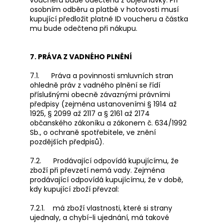
osobním odběru a platbě v hotovosti musí
kupující předložit platné ID voucheru a částka
mu bude odečtena při nákupu.
7. PRÁVA Z VADNÉHO PLNĚNÍ
7.1. Práva a povinnosti smluvních stran
ohledně práv z vadného plnění se řídí
příslušnými obecně závaznými právními
předpisy (zejména ustanoveními § 1914 až
1925, § 2099 až 2117 a § 2161 až 2174
občanského zákoníku a zákonem č. 634/1992
Sb., o ochraně spotřebitele, ve znění
pozdějších předpisů).
7.2. Prodávající odpovídá kupujícímu, že
zboží při převzetí nemá vady. Zejména
prodávající odpovídá kupujícímu, že v době,
kdy kupující zboží převzal:
7.2.1. má zboží vlastnosti, které si strany
ujednaly, a chybí-li ujednání, má takové