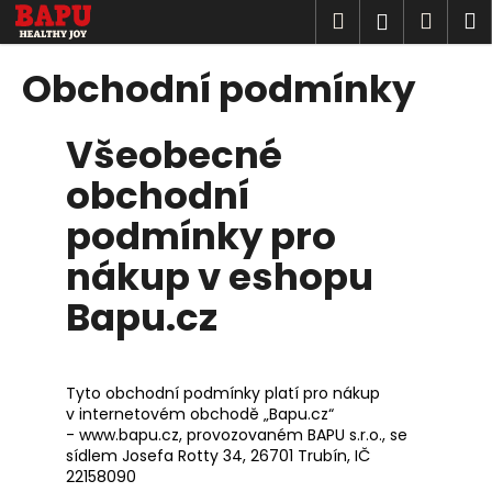
K
Přejít
Hledat
Náku
M
Přihlášen
na
o
Zpět
Zpět
obsah
košík
š
Obchodní podmínky
í
C
k
Všeobecné
o
p
obchodní
o
podmínky pro
t
ř
nákup v eshopu
e
Bapu.cz
b
u
j
Tyto obchodní podmínky platí pro nákup
e
v internetovém obchodě „Bapu.cz“
t
- www.bapu.cz, provozovaném BAPU s.r.o., se
e
sídlem
Josefa Rotty 34, 26701 Trubín
, IČ
22158090
n