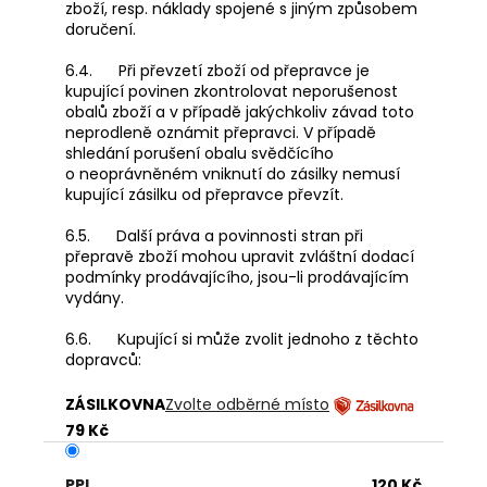
zboží, resp. náklady spojené s jiným způsobem
doručení.
6.4. Při převzetí zboží od přepravce je
kupující povinen zkontrolovat neporušenost
obalů zboží a v případě jakýchkoliv závad toto
neprodleně oznámit přepravci. V případě
shledání porušení obalu svědčícího
o neoprávněném vniknutí do zásilky nemusí
kupující zásilku od přepravce převzít.
6.5. Další práva a povinnosti stran při
přepravě zboží mohou upravit zvláštní dodací
podmínky prodávajícího, jsou-li prodávajícím
vydány.
6.6. Kupující si může zvolit jednoho z těchto
dopravců:
ZÁSILKOVNA
Zvolte odběrné místo
79 Kč
PPL
120 Kč