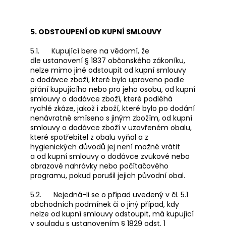
5. ODSTOUPENÍ OD KUPNÍ SMLOUVY
5.1. Kupující bere na vědomí, že
dle ustanovení § 1837 občanského zákoníku,
nelze mimo jiné odstoupit od kupní smlouvy
o dodávce zboží, které bylo upraveno podle
přání kupujícího nebo pro jeho osobu, od kupní
smlouvy o dodávce zboží, které podléhá
rychlé zkáze, jakož i zboží, které bylo po dodání
nenávratně smíseno s jiným zbožím, od kupní
smlouvy o dodávce zboží v uzavřeném obalu,
které spotřebitel z obalu vyňal a z
hygienických důvodů jej není možné vrátit
a od kupní smlouvy o dodávce zvukové nebo
obrazové nahrávky nebo počítačového
programu, pokud porušil jejich původní obal.
5.2. Nejedná-li se o případ uvedený v čl. 5.1
obchodních podmínek či o jiný případ, kdy
nelze od kupní smlouvy odstoupit, má kupující
v souladu s ustanovením § 1829 odst. 1