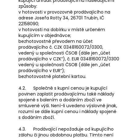
kupující uhradit prodávajícímu následujícími
způsoby:
v hotovosti v provozovně prodávajícího na
adrese
Josefa Rotty 34, 26701 Trubín
, IČ
22158090
;
v hotovosti na dobírku v místě určeném
kupujícím v objednávce;
bezhotovostně převodem na účet
prodávajícího č. CZK 0348160072/0300,
vedený u společnosti ČSOB (dále jen „účet
prodávajícího v CZK“), č. EUR 0348160072/0300
vedený u společnosti ČSOB (dále jen „účet
prodávajícího v EUR“);
bezhotovostně platební kartou.
4.2. Společně s kupní cenou je kupující
povinen zaplatit prodávajícímu také náklady
spojené s balením a dodáním zboží ve
smluvené výši. Není-li uvedeno výslovně jinak,
rozumí se dále kupní cenou i náklady spojené
s dodáním zboží.
4.3. Prodávající nepožaduje od kupujícího
zálohu či jinou obdobnou platbu. Tímto není