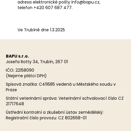
adresa elektronické pošty info@bapu.cz,
telefon +420 607 687 477.
Ve Trubíně dne 1.3.2025
Z
á
BAPU s.r.o.
p
Josefa Rotty 34, Trubín, 267 01
a
IČO: 22158090
t
(Nejsme plátci DPH)
í
Spisová značka: C411685 vedená u Městského soudu v
Praze
Státní veterinární správa: Veterinární schvalovací číslo CZ
21717648
Ústřední kontrolní a zkušební ústav zemědělský:
Registrační číslo provozu: CZ 802668-01