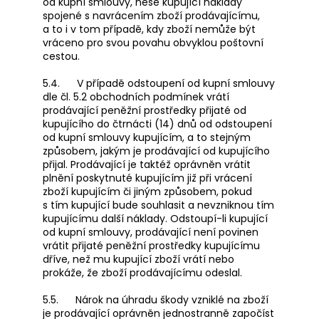
od kupní smlouvy, nese kupující náklady
spojené s navrácením zboží prodávajícímu,
a to i v tom případě, kdy zboží nemůže být
vráceno pro svou povahu obvyklou poštovní
cestou.
5.4. V případě odstoupení od kupní smlouvy
dle čl. 5.2 obchodních podmínek vrátí
prodávající peněžní prostředky přijaté od
kupujícího do čtrnácti (14) dnů od odstoupení
od kupní smlouvy kupujícím, a to stejným
způsobem, jakým je prodávající od kupujícího
přijal. Prodávající je taktéž oprávněn vrátit
plnění poskytnuté kupujícím již při vrácení
zboží kupujícím či jiným způsobem, pokud
s tím kupující bude souhlasit a nevzniknou tím
kupujícímu další náklady. Odstoupí-li kupující
od kupní smlouvy, prodávající není povinen
vrátit přijaté peněžní prostředky kupujícímu
dříve, než mu kupující zboží vrátí nebo
prokáže, že zboží prodávajícímu odeslal.
5.5. Nárok na úhradu škody vzniklé na zboží
je prodávající oprávněn jednostranně započíst