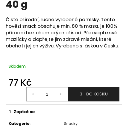
40 g
a
j
Čistě přírodní, ručně vyrobené pamlsky. Tento
í
hovězí snack obsahuje min. 80 % masa, je 100%
t
přírodní bez chemických přísad. Překvapte své
?
mazlíčky a dopřejte jim zdravé mlsání, které
obohatí jejich výživu. Vyrobeno s láskou v Česku.
Skladem
HLEDAT
77 Kč
Měrná
D
DO KOŠÍKU
cena:
o
p
o
Zeptat se
r
u
Kategorie
:
Snacky