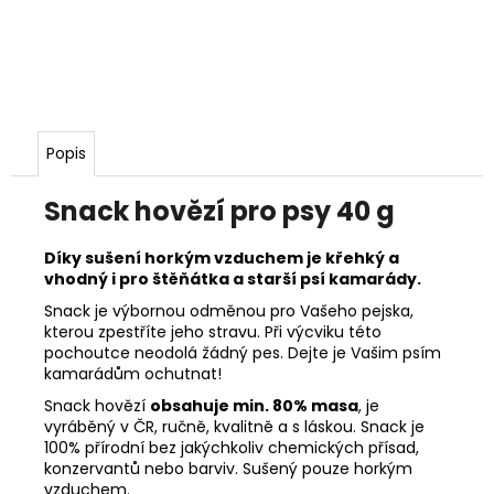
Popis
Snack hovězí pro psy 40 g
Díky sušení horkým vzduchem je křehký a
vhodný i pro štěňátka a starší psí kamarády.
Snack je výbornou odměnou pro Vašeho pejska,
kterou zpestříte jeho stravu. Při výcviku této
pochoutce neodolá žádný pes. Dejte je Vašim psím
kamarádům ochutnat!
Snack hovězí
obsahuje min. 80% masa
, je
vyráběný v ČR, ručně, kvalitně a s láskou. Snack je
100% přírodní bez jakýchkoliv chemických přísad,
konzervantů nebo barviv. Sušený pouze horkým
vzduchem.