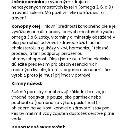
Lněné semínko
je výborným zdrojem
nenasycených mastných kyselin (omega 3, 6, a 9)
a rovněž selenu. Má pozitivní vliv na kůži, srst a
trávení.
Konopný olej
- hlavní předností konopného oleje je
vyvážený poměr nenasyscených mastných kyselin
omega 3 a 6. Látky, vitamíny a minerály obsažené v
oleji pomáhají udržovat zdravou kůži, hladinu
cholesterolu a glukózy v krvi, harmonizují tělesné
procesy, a tím podporují přirozenou
obranyschopnost. Oleje jsou z nutričního hlediska
důležité především pro obsah esenciálních
mastných kyselin, které si organismus neumí sám
vyrobit, proto je musí přijímat v potravě.
Krmný návod:
Sušené pamlsky nenahrazují základní krmivo, je
vhodné podávat je pouze jako pamlsek nebo
pochoutku (odměna za výkon, poslušnost) s
ohledem na velikost, kondici a zdravotní stav psa.
Pes by měl mít vždy zajištěn dostatek čerstvé pitné
vody.
Doporučené skladování: