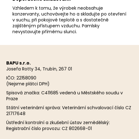
Vzhledem k tomu, že výrobek neobsahuje
konzervanty, uchovávejte ho a skladujte po otevření
v suchu, při pokojové teplotě a s dostatečně
zajištěným přístupem vzduchu. Pamlsky
nevystavujte přímému slunci.
Z
á
BAPU s.r.o.
p
Josefa Rotty 34, Trubín, 267 01
a
IČO: 22158090
t
(Nejsme plátci DPH)
í
Spisová značka: C411685 vedená u Městského soudu v
Praze
Státní veterinární správa: Veterinární schvalovací číslo CZ
21717648
Ústřední kontrolní a zkušební ústav zemědělský:
Registrační číslo provozu: CZ 802668-01