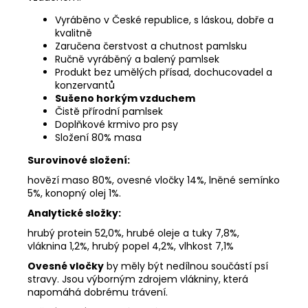
Vyráběno v České republice, s láskou, dobře a
kvalitně
Zaručena čerstvost a chutnost pamlsku
Ručně vyráběný a balený pamlsek
Produkt bez umělých přísad, dochucovadel a
konzervantů
Sušeno horkým vzduchem
Čistě přírodní pamlsek
Doplňkové krmivo pro psy
Složení 80% masa
Surovinové složení:
hovězí maso 80%, ovesné vločky 14%, lněné semínko
5%, konopný olej 1%.
Analytické složky:
hrubý protein 52,0%, hrubé oleje a tuky 7,8%,
vláknina 1,2%, hrubý popel 4,2%, vlhkost 7,1%
Ovesné vločky
by měly být nedílnou součástí psí
stravy. Jsou výborným zdrojem vlákniny, která
napomáhá dobrému trávení.